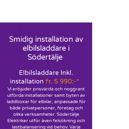
ELEKTRIKER SÖDERTÄLJE
-
RING
010-148 7146
Smidig installation av
elbilsladdare i
Södertälje
Elbilsladdare Inkl.
installation
fr. 5 990:-*
Vi erbjuder prisvärda och noggrant
utförda installationer samt byten av
laddboxar för elbilar, anpassade för
både privatpersoner, företag och
olika verksamheter. Södertälje
Elektriker utför även felsökning och
lastbalansering vid behov. Varje